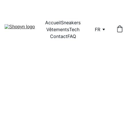
 -15% AVEC LE CODE BIENVENUE15 !!
Accueil
Sneakers
Vêtements
Tech
FR
Contact
FAQ